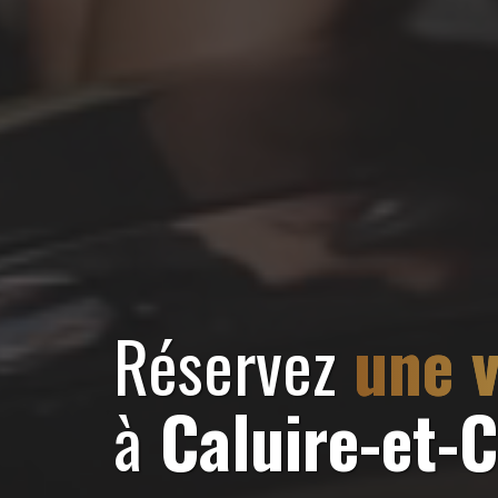
Réservez
une v
à
Caluire-et-