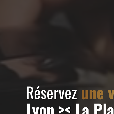
Réservez
une v
Lyon >< La Pl