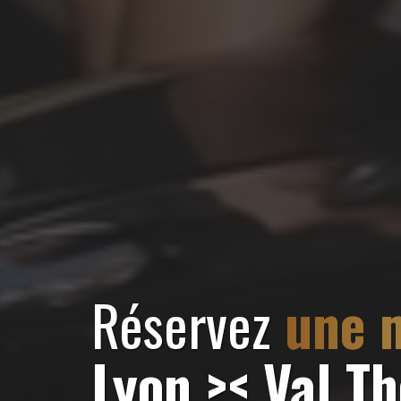
Réservez
une m
Lyon >< Val T