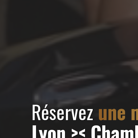
Réservez
une m
Lyon >< Cham