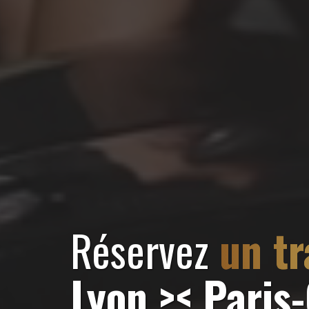
Réservez
un t
Lyon >< Paris