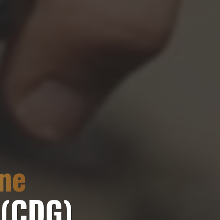
nne
 (CDG)