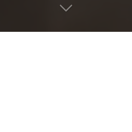
Votre transfert
Lyon >< Gare de
Montélimar
en toute sérénité
Vous cherchez
un transport de personne
Lyon ><
Gare de Montélimar
?
La
sécurité et l’excellence du service
passent par
une
formation continue
de nos chauffeurs. Chaque