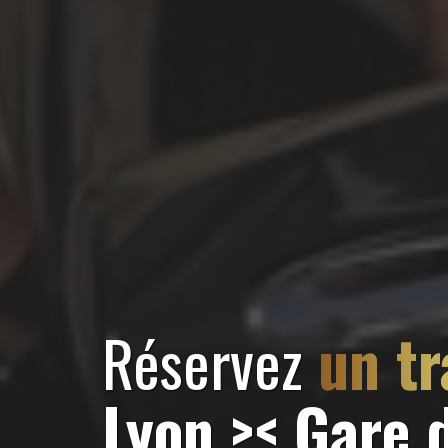
Réservez
un tr
Lyon >< Gare d