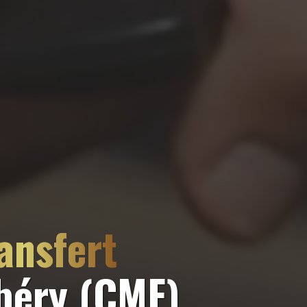
ansfert
béry (CMF)