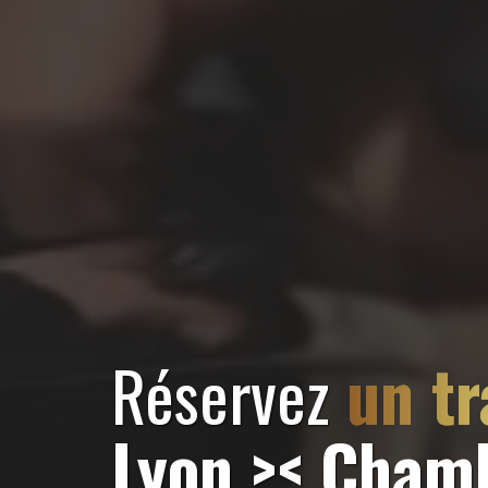
Réservez
un tr
Lyon >< Cham