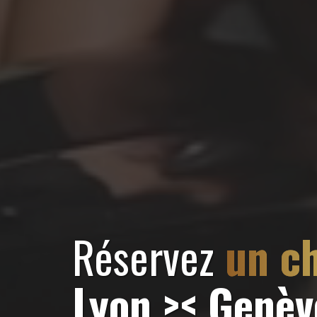
Réservez
un c
Lyon >< Genèv