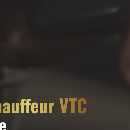
hauffeur VTC
e