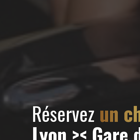
Réservez
un c
Lyon >< Gare