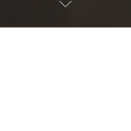
Votre transfert
Lyon >< Gare d'Aix-
en-Provence TGV
en toute sérénité
Vous cherchez
un chauffeur VTC
Lyon >< Gare d'Aix-
en-Provence TGV
?
L’
automatisation de la gestion de flotte
permet
d’optimiser la disponibilité et la fiabilité de nos