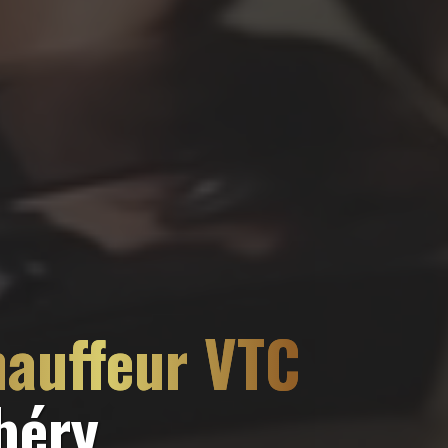
hauffeur VTC
béry