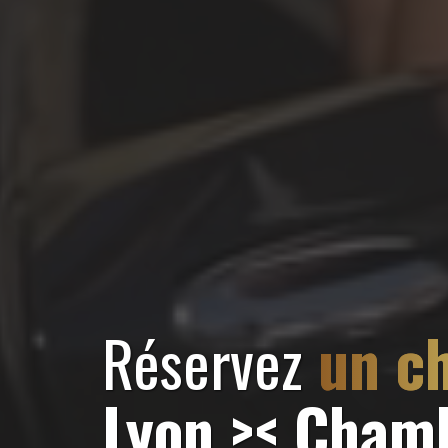
Réservez
un c
Lyon >< Cham