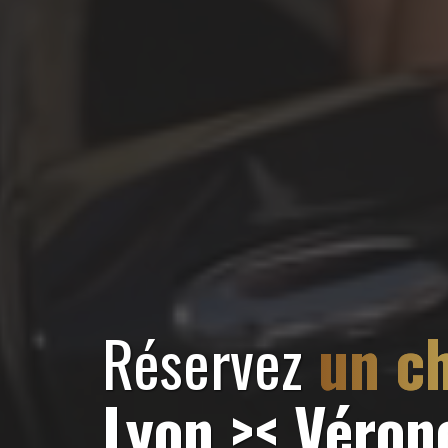
Réservez
un ch
Lyon >< Véron