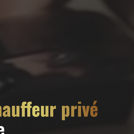
auffeur privé
e