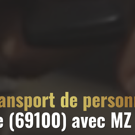
ransport de perso
e (69100)
avec MZ 