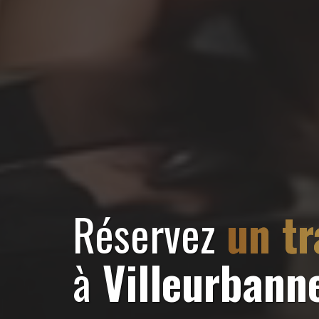
Réservez
un t
à
Villeurbann