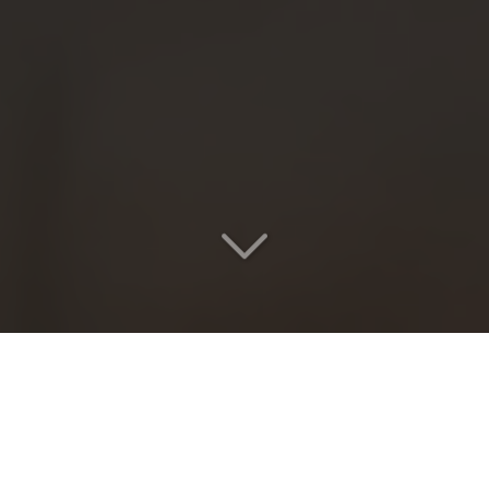
Une course sereine
depuis
Lyon (69)
.