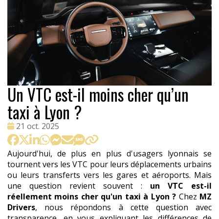
Un VTC est-il moins cher qu’un
taxi à Lyon ?
Date
21 oct. 2025
:
Aujourd'hui, de plus en plus d'usagers lyonnais se
tournent vers les VTC pour leurs déplacements urbains
ou leurs transferts vers les gares et aéroports. Mais
une question revient souvent :
un VTC est-il
réellement moins cher qu'un taxi à Lyon ?
Chez
MZ
Drivers
, nous répondons à cette question avec
transparence, en vous expliquant les différences de