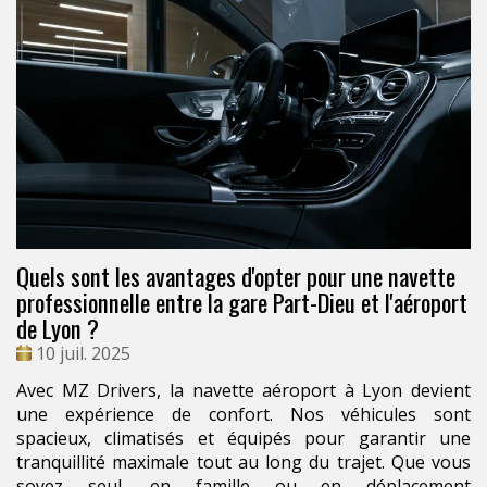
Quels sont les avantages d'opter pour une navette
professionnelle entre la gare Part-Dieu et l'aéroport
de Lyon ?
Date
10 juil. 2025
:
Avec MZ Drivers, la navette aéroport à Lyon devient
une expérience de confort. Nos véhicules sont
spacieux, climatisés et équipés pour garantir une
tranquillité maximale tout au long du trajet. Que vous
soyez seul, en famille ou en déplacement